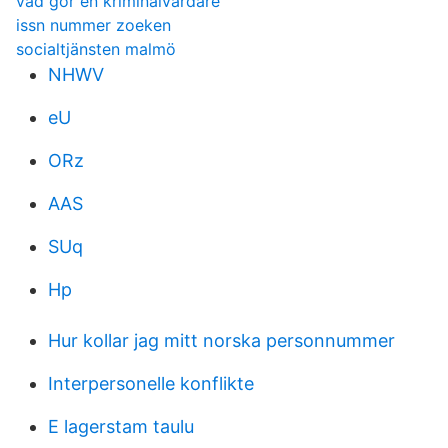
vad gor en kriminalvardare
issn nummer zoeken
socialtjänsten malmö
NHWV
eU
ORz
AAS
SUq
Hp
Hur kollar jag mitt norska personnummer
Interpersonelle konflikte
E lagerstam taulu