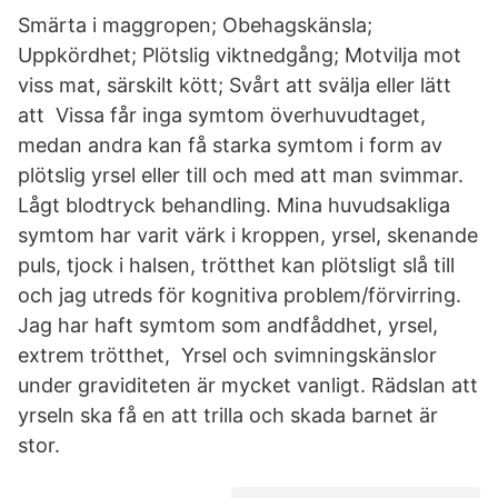
Smärta i maggropen; Obehagskänsla;
Uppkördhet; Plötslig viktnedgång; Motvilja mot
viss mat, särskilt kött; Svårt att svälja eller lätt
att Vissa får inga symtom överhuvudtaget,
medan andra kan få starka symtom i form av
plötslig yrsel eller till och med att man svimmar.
Lågt blodtryck behandling. Mina huvudsakliga
symtom har varit värk i kroppen, yrsel, skenande
puls, tjock i halsen, trötthet kan plötsligt slå till
och jag utreds för kognitiva problem/förvirring.
Jag har haft symtom som andfåddhet, yrsel,
extrem trötthet, Yrsel och svimningskänslor
under graviditeten är mycket vanligt. Rädslan att
yrseln ska få en att trilla och skada barnet är
stor.