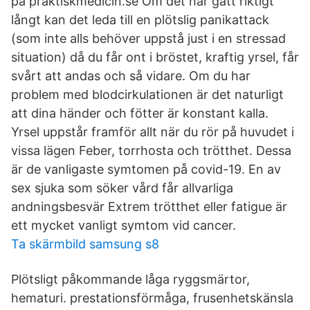
på praktiskmedicin.se Om det har gått riktigt
långt kan det leda till en plötslig panikattack
(som inte alls behöver uppstå just i en stressad
situation) då du får ont i bröstet, kraftig yrsel, får
svårt att andas och så vidare. Om du har
problem med blodcirkulationen är det naturligt
att dina händer och fötter är konstant kalla.
Yrsel uppstår framför allt när du rör på huvudet i
vissa lägen Feber, torrhosta och trötthet. Dessa
är de vanligaste symtomen på covid-19. En av
sex sjuka som söker vård får allvarliga
andningsbesvär Extrem trötthet eller fatigue är
ett mycket vanligt symtom vid cancer.
Ta skärmbild samsung s8
Plötsligt påkommande låga ryggsmärtor,
hematuri. prestationsförmåga, frusenhetskänsla