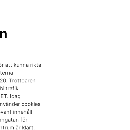
en
ör att kunna rikta
nsterna
020. Trottoaren
iltrafik
CET. Idag
 använder cookies
evant innehåll
amngatan för
ntrum är klart.