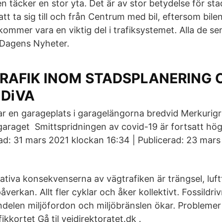
n täcker en stor yta. Det är av stor betydelse för sta
 att ta sig till och från Centrum med bil, eftersom bile
kommer vara en viktig del i trafiksystemet. Alla de s
n Dagens Nyheter.
TRAFIK INOM STADSPLANERING 
 DiVA
har en garageplats i garagelängorna bredvid Merkuri
e garaget Smittspridningen av covid-19 är fortsatt hö
d: 31 mars 2021 klockan 16:34 | Publicerad: 23 mar
ativa konsekvenserna av vägtrafiken är trängsel, luf
åverkan. Allt fler cyklar och åker kollektivt. Fossildri
ndelen miljöfordon och miljöbränslen ökar. Problemer
ikkortet Gå til vejdirektoratet.dk .