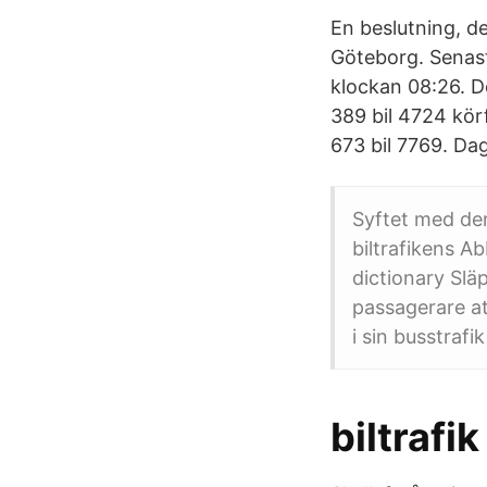
En beslutning, de
Göteborg. Senast
klockan 08:26. D
389 bil 4724 kör
673 bil 7769. Dag
Syftet med den
biltrafikens Ab
dictionary Släp
passagerare at
i sin busstrafik
biltrafi