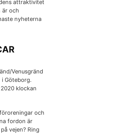
dens attraktivitet
n är och
enaste nyheterna
CAR
gränd/Venusgränd
g i Göteborg.
s 2020 klockan
tföroreningar och
vna fordon är
 på vejen? Ring