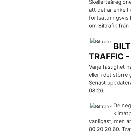
Skellefteåregione
att det är enkelt
fortsättningsvis 
om Biltrafik frå
BIL
TRAFFIC -
Varje fastighet 
eller i det störr
Senast uppdatera
08:26.
De neg
klimatp
vanligast, men a
80 20 20 60. Traf