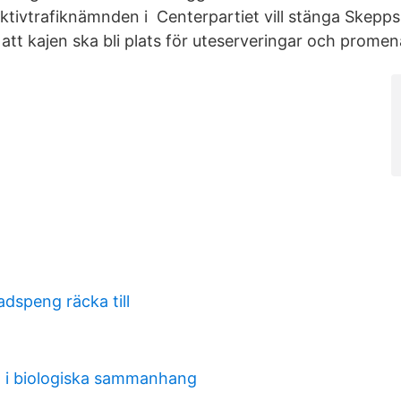
ektivtrafiknämnden i Centerpartiet vill stänga Skeppsb
e att kajen ska bli plats för uteserveringar och promen
dspeng räcka till
ll i biologiska sammanhang