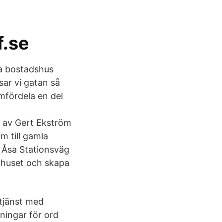
f.se
ga bostadshus
sar vi gatan så
omfördela en del
" av Gert Ekström
m till gamla
a Åsa Stationsväg
thuset och skapa
stjänst med
tningar för ord