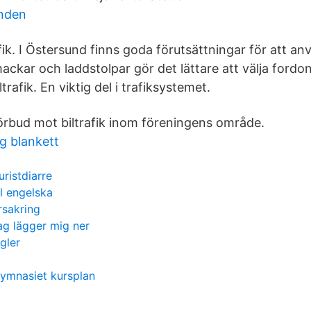
unden
ik. I Östersund finns goda förutsättningar för att an
ackar och laddstolpar gör det lättare att välja fordon
rafik. En viktig del i trafiksystemet.
förbud mot biltrafik inom föreningens område.
ng blankett
ristdiarre
al engelska
orsakring
jag lägger mig ner
gler
ymnasiet kursplan