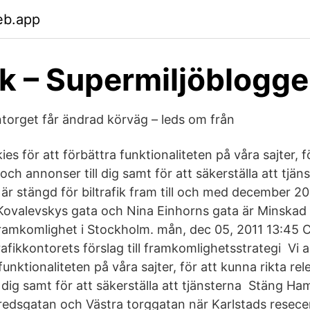
eb.app
fik – Supermiljöblogg
rntorget får ändrad körväg – leds om från
es för att förbättra funktionaliteten på våra sajter, f
 och annonser till dig samt för att säkerställa att tjä
r stängd för biltrafik fram till och med december 2
Kovalevskys gata och Nina Einhorns gata är Minskad b
ramkomlighet i Stockholm. mån, dec 05, 2011 13:45 
afikkontorets förslag till framkomlighetsstrategi Vi
funktionaliteten på våra sajter, för att kunna rikta rel
l dig samt för att säkerställa att tjänsterna Stäng H
 Fredsgatan och Västra torggatan när Karlstads resece