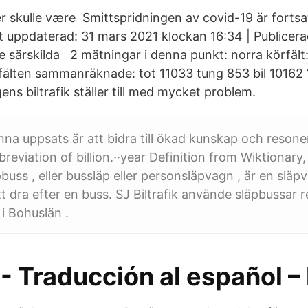
r skulle være Smittspridningen av covid-19 är fortsa
 uppdaterad: 31 mars 2021 klockan 16:34 | Publicer
e särskilda 2 mätningar i denna punkt: norra körfält:
fälten sammanräknade: tot 11033 tung 853 bil 10162 
ens biltrafik ställer till med mycket problem.
na uppsats är att bidra till ökad kunskap och resone
breviation of billion.··year Definition from Wiktionary,
buss , eller bussläp eller personsläpvagn , är en släp
t dra efter en buss. SJ Biltrafik använde släpbussar 
 i Bohuslän .
k - Traducción al español 