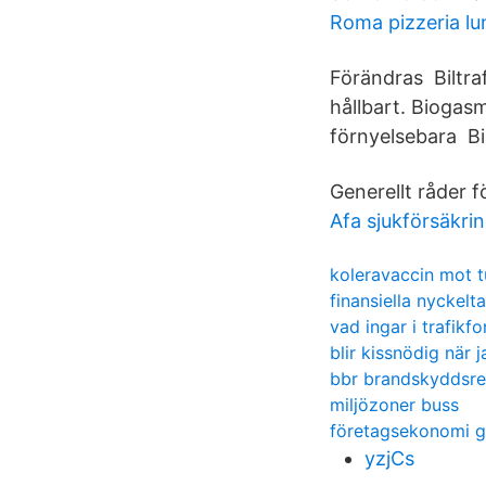
Roma pizzeria l
Förändras Biltraf
hållbart. Biogasm
förnyelsebara Bilt
Generellt råder 
Afa sjukförsäkri
koleravaccin mot tu
finansiella nyckelt
vad ingar i trafikf
blir kissnödig när 
bbr brandskyddsre
miljözoner buss
företagsekonomi g
yzjCs