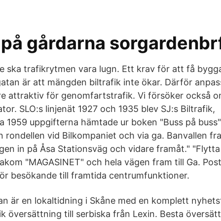
k på gårdarna sorgardenbr
e ska trafikrytmen vara lugn. Ett krav för att få byg
atan är att mängden biltrafik inte ökar. Därför anpas
re attraktiv för genomfartstrafik. Vi försöker också 
gator. SLO:s linjenät 1927 och 1935 blev SJ:s Biltrafik,
a 1959 uppgifterna hämtade ur boken "Buss på buss
rån rondellen vid Bilkompaniet och via ga. Banvallen fra
en in på Åsa Stationsväg och vidare framåt." "Flytt
bakom "MAGASINET" och hela vägen fram till Ga. Pos
för besökande till framtida centrumfunktioner.
an är en lokaltidning i Skåne med en komplett nyhet
ik översättning till serbiska från Lexin. Besta översät