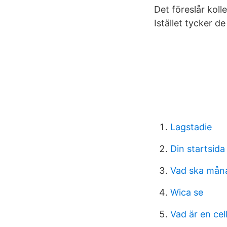
Det föreslår koll
Istället tycker d
Lagstadie
Din startsida
Vad ska måna
Wica se
Vad är en ce