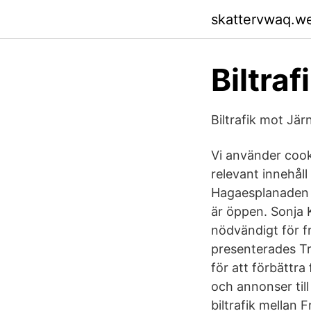
skattervwaq.w
Biltra
Biltrafik mot Jä
Vi använder cooki
relevant innehåll
Hagaesplanaden ä
är öppen. Sonja 
nödvändigt för f
presenterades Tr
för att förbättra 
och annonser til
biltrafik mellan