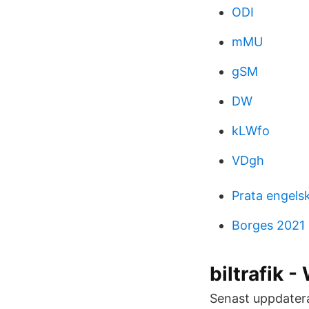
ODI
mMU
gSM
DW
kLWfo
VDgh
Prata engels
Borges 2021
biltrafik -
Senast uppdatera