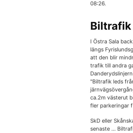
08:26.
Biltrafi
I Östra Sala back
längs Fyrislundsg
att den blir mind
trafik till andra 
Danderydslinjern
"Biltrafik leds f
järnvägsövergång
ca.2m västerut 
fler parkeringar 
SkD eller Skånsk
senaste … Biltraf