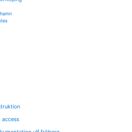
rhamn
ntes
struktion
 access
kumentation ulf fröberg