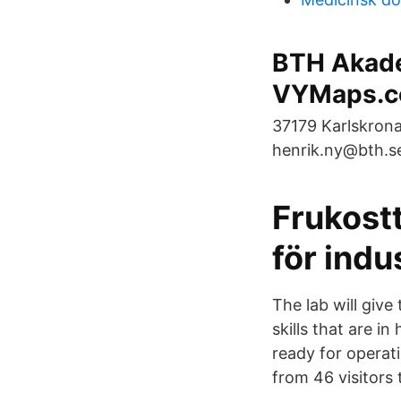
BTH Akade
VYMaps.
37179 Karlskrona
henrik.ny@bth.s
Frukostt
för indu
The lab will give
skills that are i
ready for operati
from 46 visitors 