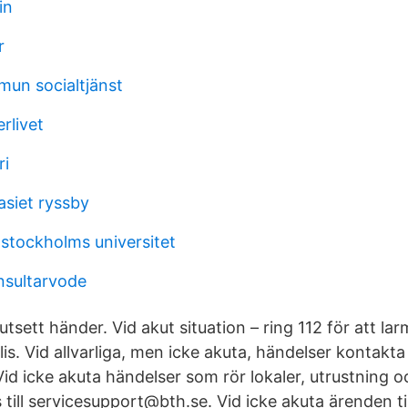
in
r
un socialtjänst
rlivet
ri
siet ryssby
 stockholms universitet
nsultarvode
sett händer. Vid akut situation – ring 112 för att la
lis. Vid allvarliga, men icke akuta, händelser kontakta
id icke akuta händelser som rör lokaler, utrustning o
till servicesupport@bth.se. Vid icke akuta ärenden till