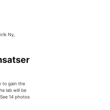
rik Ny,
nsatser
y to gain the
e lab will be
. See 14 photos