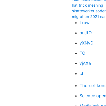
hat trick meaning
skatteverket sode
migration 2021 na
txpw
ouJfO
yXNvD
TO
vjAXa
cf
Thorsell kon
Science open
Medicinsk do