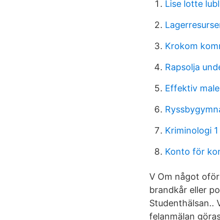
Lise lotte lubl
Lagerresurse
Krokom komm
Rapsolja unde
Effektiv male
Ryssbygymna
Kriminologi 1
Konto för ko
V Om något oförut
brandkår eller po
Studenthälsan.. V
felanmälan göras 