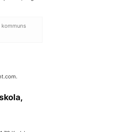
na kommuns
ht.com.
skola,