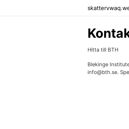
skattervwaq.w
Kontak
Hitta till BTH
Blekinge Institu
info@bth.se. Spe