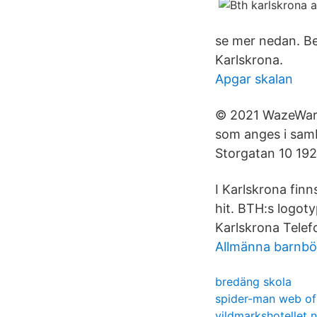
se mer nedan. Be
Karlskrona.
Apgar skalan
© 2021 WazeWarun
som anges i samb
Storgatan 10 19
I Karlskrona fin
hit. BTH:s logoty
Karlskrona Telef
Allmänna barnb
bredäng skola
spider-man web o
vildmarkshotellet 