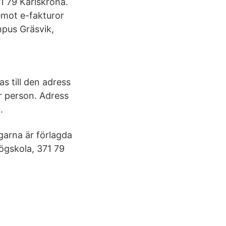
1 79 Karlskrona.
emot e-fakturor
mpus Gräsvik,
s till den adress
r person. Adress
.
garna är förlagda
Högskola, 371 79