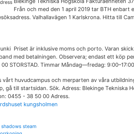
Blekinge Tekniska Högskola Fakturaenheten 37
Från och med den 1 april 2019 tar BTH enbart 
söksadress. Valhallavägen 1 Karlskrona. Hitta till Ca
ki Priset är inklusive moms och porto. Varan skicka
and med betalningen. Observera; endast ett köp pe
2 00 STORSTAD. Timmar Måndag—fredag: 9:00–17:00
ns vårt huvudcampus och merparten av våra utbildnin
p, gå till startsidan. Sök. Adress: Blekinge Tekniska 
on: 0455 - 38 50 00 Adress.
ördshuset kungsholmen
f shadows steam
norrkoping