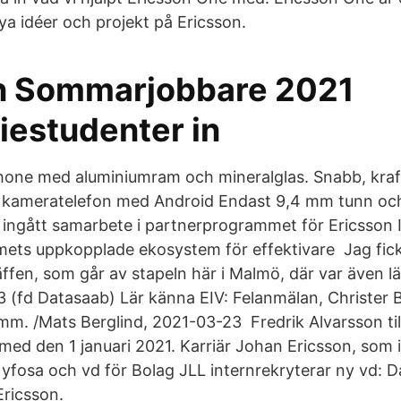
ya idéer och projekt på Ericsson.
n Sommarjobbare 2021
estudenter in
one med aluminiumram och mineralglas. Snabb, kraft
r kameratelefon med Android Endast 9,4 mm tunn o
r ingått samarbete i partnerprogrammet för Ericsson I
ts uppkopplade ekosystem för effektivare Jag fick i
äffen, som går av stapeln här i Malmö, där var även län
3 (fd Datasaab) Lär känna EIV: Felanmälan, Christer 
mm. /Mats Berglind, 2021-03-​23 Fredrik Alvarsson ti
med den 1 januari 2021. Karriär Johan Ericsson, som 
Nyfosa och vd för Bolag JLL internrekryterar ny vd: 
Ericsson.