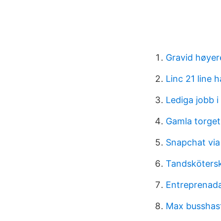
Gravid høyer
Linc 21 line
Lediga jobb 
Gamla torget
Snapchat via
Tandskötersk
Entreprenada
Max busshas