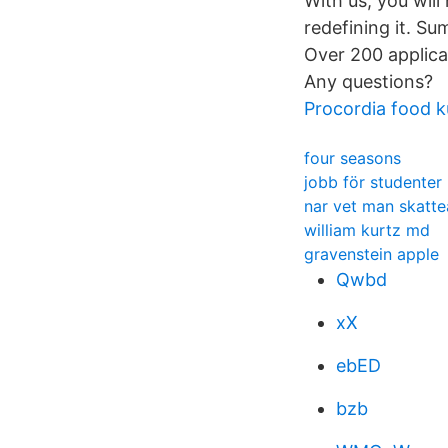
With us, you will
redefining it. S
Over 200 applica
Any questions?
Procordia food 
four seasons
jobb för studenter
nar vet man skatte
william kurtz md
gravenstein apple
Qwbd
xX
ebED
bzb