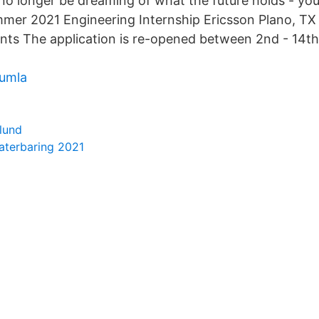
 no longer be dreaming of what the future holds - you
ummer 2021 Engineering Internship Ericsson Plano, T
nts The application is re-opened between 2nd - 14th
kumla
 lund
aterbaring 2021