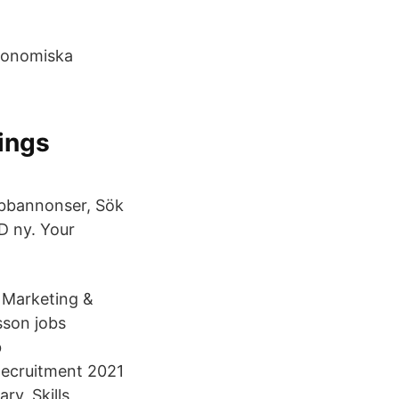
ekonomiska
ings
Jobbannonser, Sök
D ny. Your
 Marketing &
sson jobs
b
 Recruitment 2021
ry, Skills,