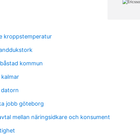
e kroppstemperatur
 handdukstork
i båstad kommun
 kalmar
 datorn
a jobb göteborg
vtal mellan näringsidkare och konsument
tighet