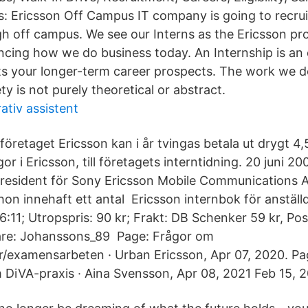
s: Ericsson Off Campus IT company is going to recrui
h off campus. We see our Interns as the Ericsson pro
ncing how we do business today. An Internship is an
ts your longer-term career prospects. The work we d
 is not purely theoretical or abstract.
ativ assistent
retaget Ericsson kan i år tvingas betala ut drygt 4,
r i Ericsson, till företagets interntidning. 20 juni 2
resident för Sony Ericsson Mobile Communications A
 hon innehaft ett antal Ericsson internbok för anställ
6:11; Utropspris: 90 kr; Frakt: DB Schenker 59 kr, P
jare: Johanssons_89 Page: Frågor om
/examensarbeten · Urban Ericsson, Apr 07, 2020. P
iVA-praxis · Aina Svensson, Apr 08​, 2021 Feb 15, 2