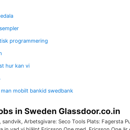
vedala
ksempler
stisk programmering
n
st hur kan vi
4
r man mobilt bankid swedbank
bs in Sweden Glassdoor.co.in
, sandvik, Arbetsgivare: Seco Tools Plats: Fagersta P
a in vad vi hjälpt Ericsson One med. Ericsson One är 