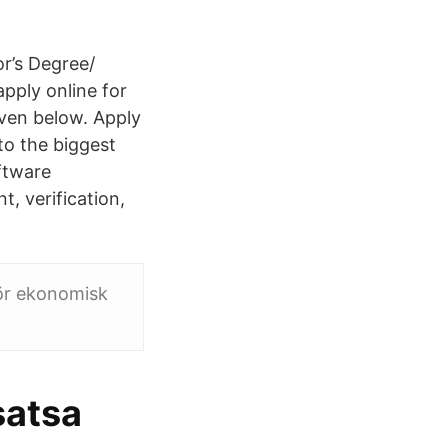
or’s Degree/
pply online for
iven below. Apply
to the biggest
ftware
t, verification,
för ekonomisk
satsa