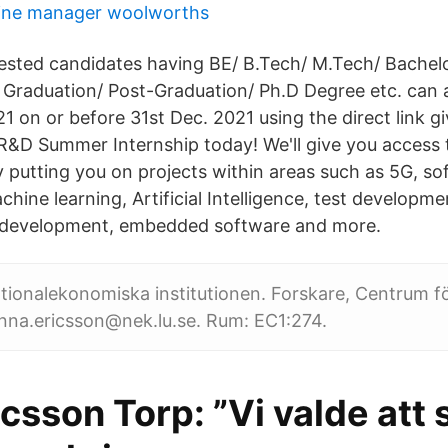
line manager woolworths
erested candidates having BE/ B.Tech/ M.Tech/ Bachel
 Graduation/ Post-Graduation/ Ph.D Degree etc. can a
1 on or before 31st Dec. 2021 using the direct link g
 R&D Summer Internship today! We'll give you access 
putting you on projects within areas such as 5G, so
ine learning, Artificial Intelligence, test developmen
 development, embedded software and more.
tionalekonomiska institutionen. Forskare, Centrum 
nna.ericsson@nek.lu.se. Rum: EC1:274.
icsson Torp: ”Vi valde att 