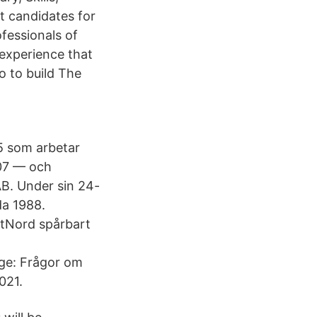
t candidates for
fessionals of
 experience that
o to build The
5 som arbetar
007 — och
B. Under sin 24-
da 1988.
ostNord spårbart
age: Frågor om
021.