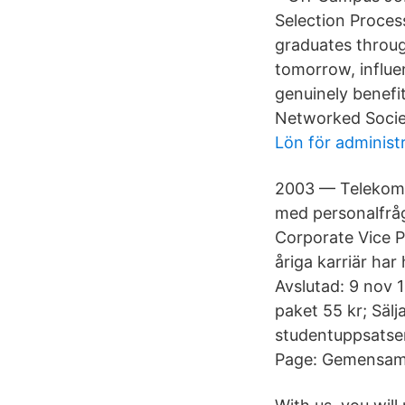
Selection Proces
graduates throug
tomorrow, influe
genuinely benefi
Networked Society
Lön för administr
2003 — Telekomfö
med personalfrågo
Corporate Vice P
åriga karriär har
Avslutad: 9 nov 1
paket 55 kr; Säl
studentuppsatser
Page: Gemensam D