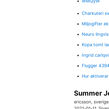
WMQyW
Charkuteri s
Miljogifter e
Neuro lingvi
Kopa tomt la
Ingrid carlqvi
Flugger 439
Hur aktivera
Summer Jo
ericsson, sverige
2021-01-​11. Span