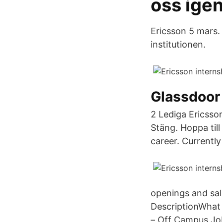
oss ige
Ericsson 5 mars.
institutionen.
Glassdoor
2 Lediga Ericsso
Stäng. Hoppa til
career. Currentl
openings and sal
DescriptionWhat 
– Off Campus Jobs