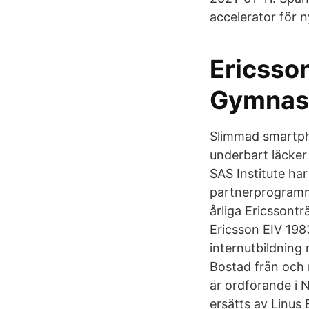
accelerator för n
Ericsso
Gymnasi
Slimmad smartph
underbart läcke
SAS Institute ha
partnerprogramme
årliga Ericssontr
Ericsson EIV 198
internutbildning 
Bostad från och 
är ordförande i 
ersätts av Linus 