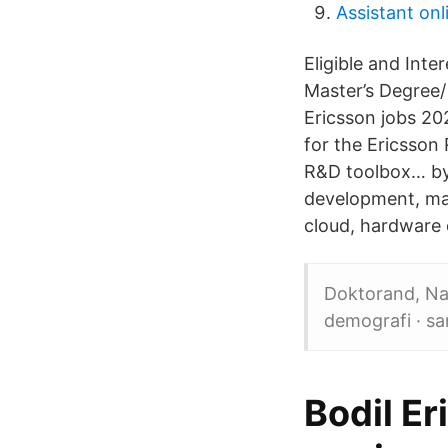
Assistant on
Eligible and Int
Master’s Degree/
Ericsson jobs 202
for the Ericsson
R&D toolbox… by 
development, mach
cloud, hardware
Doktorand, Na
demografi · sa
Bodil Er