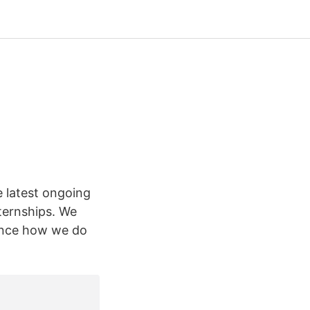
e latest ongoing
ternships. We
uence how we do