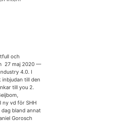
full och
ch 27 maj 2020 —
ndustry 4.0. I
nbjudan till den
kar till you 2.
Beijbom,
ll ny vd för SHH
i dag bland annat
Daniel Gorosch