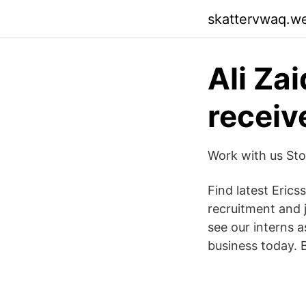
skattervwaq.w
Ali Za
receiv
Work with us St
Find latest Erics
recruitment and 
see our interns 
business today. B