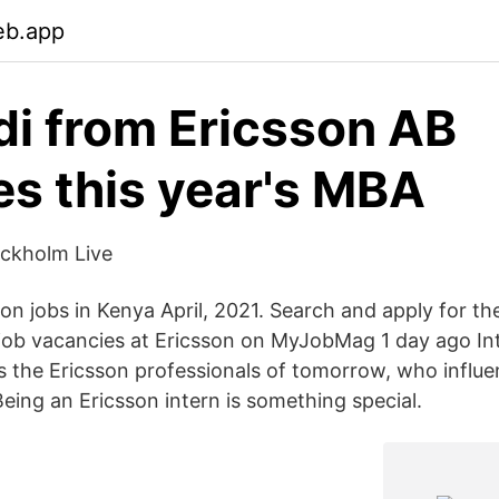
eb.app
idi from Ericsson AB
es this year's MBA
ockholm Live
son jobs in Kenya April, 2021. Search and apply for th
job vacancies at Ericsson on MyJobMag 1 day ago In
as the Ericsson professionals of tomorrow, who infl
eing an Ericsson intern is something special.